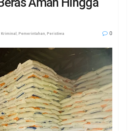
 Beras Aman Hingga
0
,
Kriminal
,
Pemerintahan
,
Peristiwa