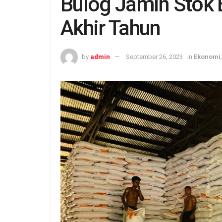
Bulog Jamin Stok
Akhir Tahun
by
admin
September 26, 2023
in
Ekonomi