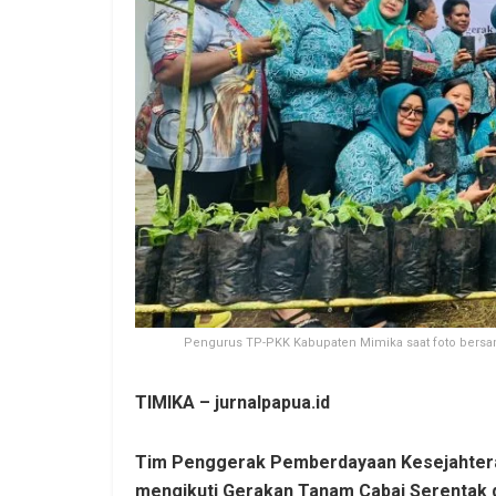
Pengurus TP-PKK Kabupaten Mimika saat foto bersam
TIMIKA – jurnalpapua.id
Tim Penggerak Pemberdayaan Kesejahtera
mengikuti Gerakan Tanam Cabai Serentak 