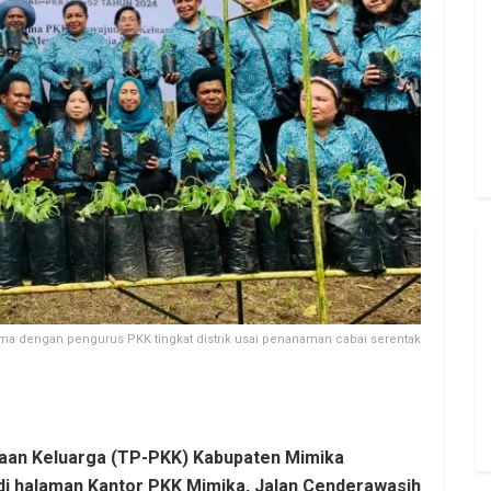
a dengan pengurus PKK tingkat distrik usai penanaman cabai serentak
an Keluarga (TP-PKK) Kabupaten Mimika
di halaman Kantor PKK Mimika, Jalan Cenderawasih