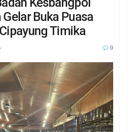
 Badan Kesbangpol
 Gelar Buka Puasa
Cipayung Timika
0
n