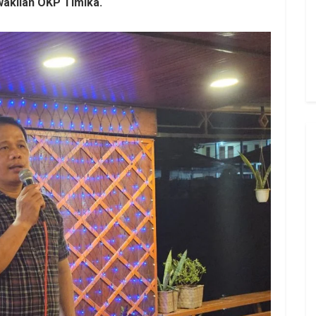
wakilan OKP Timika.