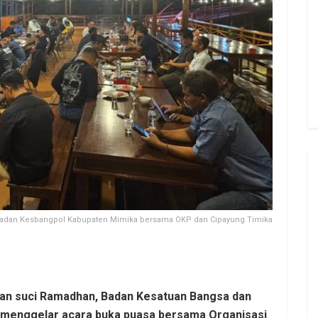
adan Kesbangpol Kabupaten Mimika bersama OKP dan Cipayung Timika
bulan suci Ramadhan, Badan Kesatuan Bangsa dan
a menggelar acara buka puasa bersama Organisasi