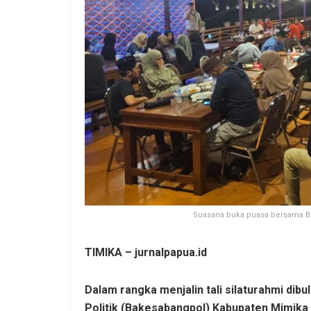
Suasana buka puasa bersama B
TIMIKA – jurnalpapua.id
Dalam rangka menjalin tali silaturahmi di
Politik (Bakesabangpol) Kabupaten Mimik