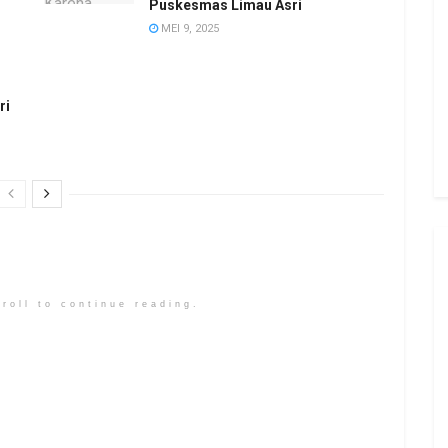
Puskesmas Limau Asri
MEI 9, 2025
ri
roll to continue reading.