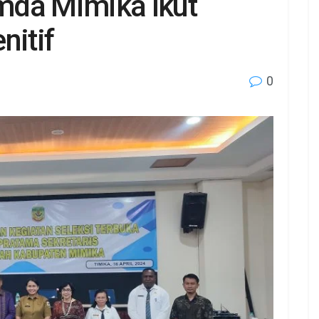
mda Mimika Ikut
nitif
0