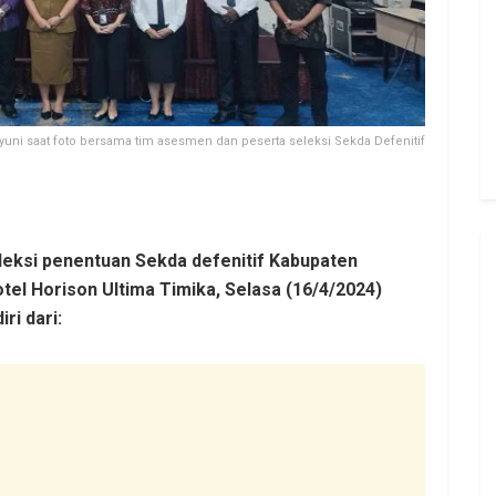
hyuni saat foto bersama tim asesmen dan peserta seleksi Sekda Defenitif
eksi penentuan Sekda defenitif Kabupaten
Hotel Horison Ultima Timika, Selasa (16/4/2024)
ri dari: