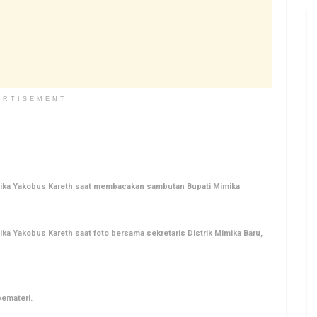
ERTISEMENT
imika Yakobus Kareth saat membacakan sambutan Bupati Mimika
.
ka Yakobus Kareth saat foto bersama sekretaris Distrik Mimika Baru,
pemateri.