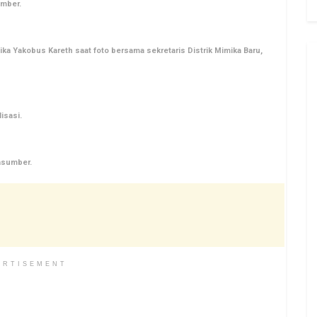
umber.
ka Yakobus Kareth saat foto bersama sekretaris Distrik Mimika Baru,
isasi.
asumber.
ERTISEMENT