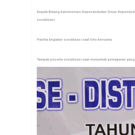
Kepala Bidang Administrasi Kependudukan Dinas Kependuduk
sosialisasi.
Panitia kegiatan sosialisasi saat foto bersama.
Tampak peserta sosialisasi saat menyimak pemaparan yang