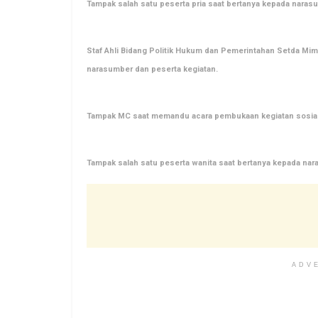
Tampak salah satu peserta pria saat bertanya kepada naras
Staf Ahli Bidang Politik Hukum dan Pemerintahan Setda Mimi
narasumber
dan peserta kegiatan.
Tampak MC saat memandu acara pembukaan kegiatan sosial
Tampak salah satu peserta wanita saat bertanya kepada nar
ADV