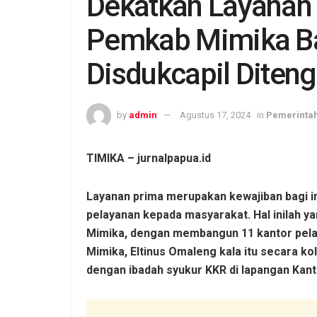
Dekatkan Layanan 
Pemkab Mimika B
Disdukcapil Diten
by
admin
Agustus 17, 2024
in
Pemerinta
TIMIKA – jurnalpapua.id
Layanan prima merupakan kewajiban bagi 
pelayanan kepada masyarakat. Hal inilah y
Mimika, dengan membangun 11 kantor pelay
Mimika, Eltinus Omaleng kala itu secara kol
dengan ibadah syukur KKR di lapangan Kan