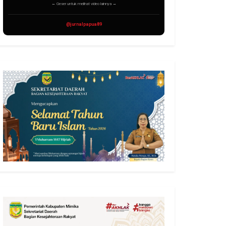
← Geser untuk melihat video lainnya →
@jurnalpapua89