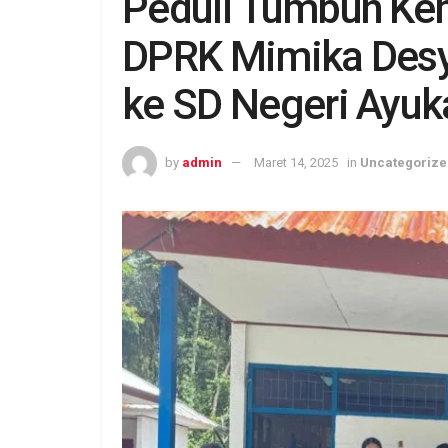
Peduli Tumbuh Ke
DPRK Mimika Desy
ke SD Negeri Ayuk
by
admin
Maret 14, 2025
in
Uncategorize