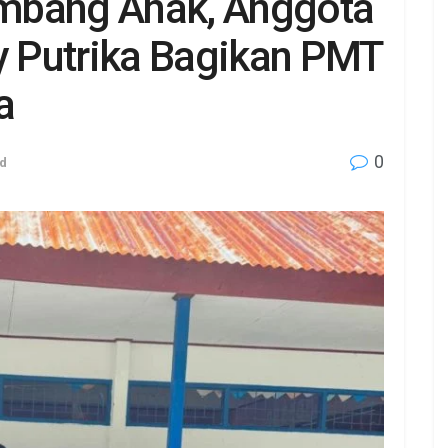
mbang Anak, Anggota
 Putrika Bagikan PMT
a
0
d