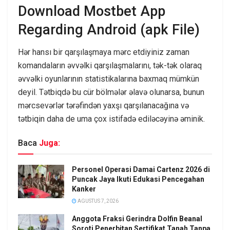
Download Mostbet App
Regarding Android (apk File)
Hər hansı bir qarşılaşmaya mərc etdiyiniz zaman
komandaların əvvəlki qarşılaşmalarını, tək-tək olaraq
əvvəlki oyunlarının statistikalarına baxmaq mümkün
deyil. Tətbiqdə bu cür bölmələr əlavə olunarsa, bunun
mərcsevərlər tərəfindən yaxşı qarşılanacağına və
tətbiqin daha de uma çox istifadə ediləcəyinə əminik.
Baca
Juga:
Personel Operasi Damai Cartenz 2026 di
Puncak Jaya Ikuti Edukasi Pencegahan
Kanker
AGUSTUS 7, 2026
Anggota Fraksi Gerindra Dolfin Beanal
Soroti Penerbitan Sertifikat Tanah Tanpa