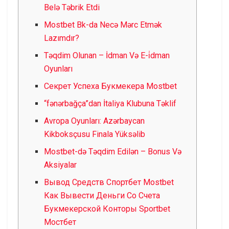
Belə Təbrik Etdi
Mostbet Bk-da Necə Mərc Etmək
Lazımdır?
Təqdim Olunan – İdman Və E-i̇dman
Oyunları
Секрет Успеха Букмекера Mostbet
“fənərbağça”dan İtaliya Klubuna Təklif
Avropa Oyunları: Azərbaycan
Kikboksçusu Finala Yüksəlib
Mostbet-də Təqdim Edilən – Bonus Və
Aksiyalar
Вывод Средств Спортбет Mostbet
Как Вывести Деньги Со Счета
Букмекерской Конторы Sportbet
Мостбет