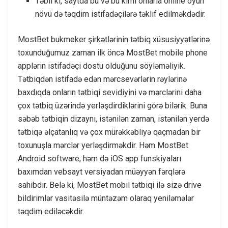
Təbii ki, saytda bu və bu kimi onlarla online oyun
növü də təqdim istifadəçilərə təklif edilməkdədir.
MostBet bukmeker şirkətlərinin tətbiq xüsusiyyətlərinə
toxunduğumuz zaman ilk öncə MostBet mobile phone
applərin istifadəçi dostu olduğunu söyləməliyik.
Tətbiqdən istifadə edən mərcsevərlərin rəylərinə
baxdıqda onların tətbiqi sevidiyini və mərclərini daha
çox tətbiq üzərində yerləşdirdiklərini görə bilərik. Buna
səbəb tətbiqin dizaynı, istənilən zaman, istənilən yerdə
tətbiqə əlçatanlıq və çox mürəkkəbliyə qaçmadan bir
toxunuşla mərclər yerləşdirməkdir. Həm MostBet
Android software, həm də iOS app funskiyaları
baxımdan vebsayt versiyadan müəyyən fərqlərə
sahibdir. Belə ki, MostBet mobil tətbiqi ilə sizə drive
bildirimlər vasitəsilə müntəzəm olaraq yeniləmələr
təqdim ediləcəkdir.