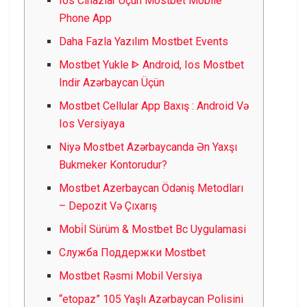
Ios Cihazlar Üçün Mostbet Mobile
Phone App
Daha Fazla Yazılım Mostbet Events
Mostbet Yukle ᐈ Android, Ios Mostbet
Indir Azərbaycan Üçün
Mostbet Cellular App Baxış : Android Və
Ios Versiyaya
Niyə Mostbet Azərbaycanda Ən Yaxşı
Bukmeker Kontorudur?
Mostbet Azerbaycan Ödəniş Metodları
– Depozit Və Çıxarış
Mobi̇l Sürüm & Mostbet Bc Uygulamasi
Служба Поддержки Mostbet
Mоstbеt Rəsmi Mоbil Vеrsiyа
“etopaz” 105 Yaşlı Azərbaycan Polisini