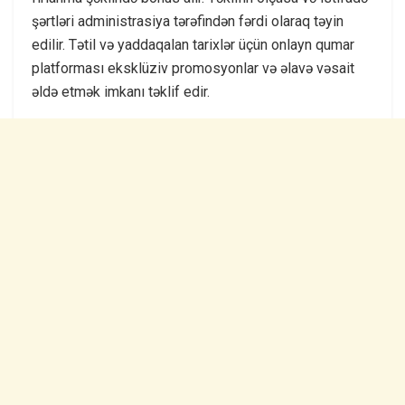
şərtləri administrasiya tərəfindən fərdi olaraq təyin
edilir. Tətil və yaddaqalan tarixlər üçün onlayn qumar
platforması eksklüziv promosyonlar və əlavə vəsait
əldə etmək imkanı təklif edir.