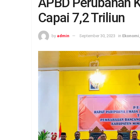
APBD Perubahan 
Capai 7,2 Triliun
by
admin
September 30, 2023
in
Ekonomi