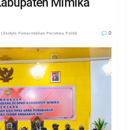
Kabupaten Mimika
0
,
Lifestyle
,
Pemerintahan
,
Peristiwa
,
Politik