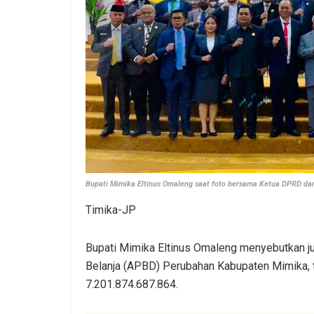
Bupati Mimika Eltinus Omaleng saat foto bersama Ketua DPRD d
Timika-JP
Bupati Mimika Eltinus Omaleng menyebutkan ju
Belanja (APBD) Perubahan Kabupaten Mimika, 
7.201.874.687.864.