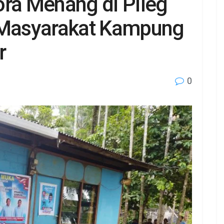
ora Menang di Pileg
n Masyarakat Kampung
r
0