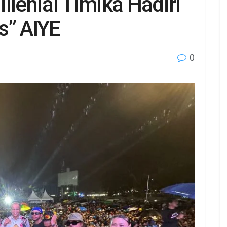
llenial Timika Hadiri
s” AIYE
0