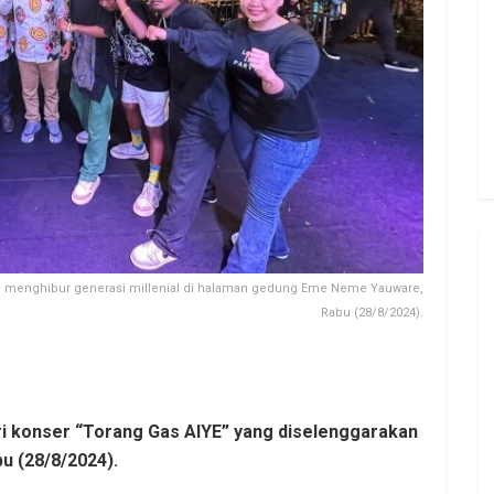
pil menghibur generasi millenial di halaman gedung Eme Neme Yauware,
Rabu (28/8/2024).
ri konser “Torang Gas AIYE” yang diselenggarakan
 (28/8/2024).