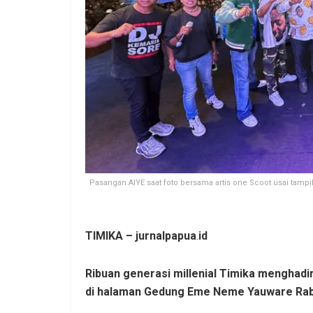
Pasangan AIYE saat foto bersama artis one Scoot usai tam
TIMIKA – jurnalpapua
.
id
Ribuan generasi millenial Timika menghadi
di halaman Gedung Eme Neme Yauware Rabu