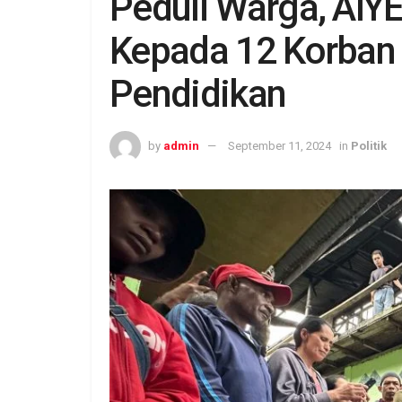
Peduli Warga, AIY
Kepada 12 Korban 
Pendidikan
by
admin
September 11, 2024
in
Politik