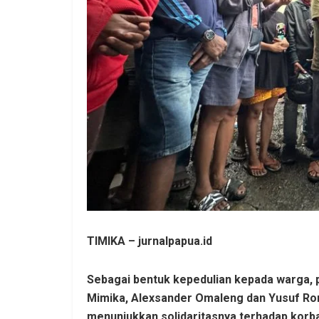
TIMIKA –
jurnalpapua.id
Sebagai bentuk kepedulian kepada warga, p
Mimika, Alexsander Omaleng dan Yusuf Rom
menunjukkan solidaritasnya terhadap korba