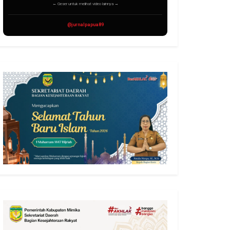
← Geser untuk melihat video lainnya →
@jurnalpapua89