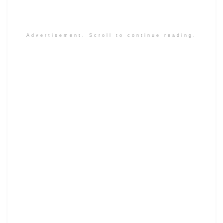
Advertisement. Scroll to continue reading.