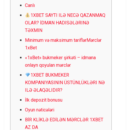
Canlı
1XBET SAYTI ILƏ NECƏ QAZANMAQ
OLAR? İDMAN HADISƏLƏRINƏ
TƏXMIN
Minimum və maksimum tariflərMərclər
1xBet
«1xBet» bukmeker şirkəti – idmana
onlayn qoyulan mərclər
1XBET BUKMEKER
KOMPANIYASININ ÜSTÜNLÜKLƏRI NƏ
ILƏ ƏLAQƏLIDIR?
İlk depozit bonusu
Oyun nəticələri
BİR KLİKLƏ EDİLƏN MƏRCLƏR 1XBET
AZ DA