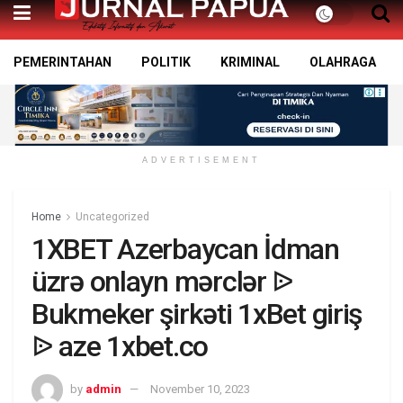
PEMERINTAHAN
POLITIK
KRIMINAL
OLAHRAGA
ADVERTISEMENT
Home
Uncategorized
1XBET Azerbaycan İdman
üzrə onlayn mərclər ᐉ
Bukmeker şirkəti 1xBet giriş
ᐉ aze 1xbet.co
by
admin
November 10, 2023