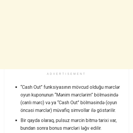
ADVERTISEMENT
“Cash Out” funksiyasının mövcud olduğu mərclər
oyun kuponunun “Mənim mərclərim” bölməsində
(canlı mərc) və ya “Cash Out” bölməsində (oyun
öncəsi mərclər) müvafiq simvollar ilə göstərilir.
Bir qayda olaraq, pulsuz mərcin bitmə tarixi var,
bundan sonra bonus mərcləri ləğv edilir.