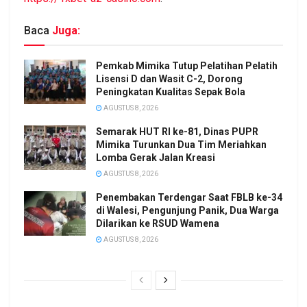
Baca
Juga:
Pemkab Mimika Tutup Pelatihan Pelatih
Lisensi D dan Wasit C-2, Dorong
Peningkatan Kualitas Sepak Bola
AGUSTUS 8, 2026
Semarak HUT RI ke-81, Dinas PUPR
Mimika Turunkan Dua Tim Meriahkan
Lomba Gerak Jalan Kreasi
AGUSTUS 8, 2026
Penembakan Terdengar Saat FBLB ke-34
di Walesi, Pengunjung Panik, Dua Warga
Dilarikan ke RSUD Wamena
AGUSTUS 8, 2026