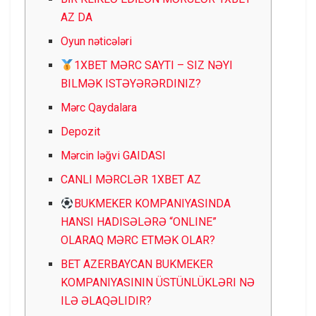
AZ DA
Oyun nəticələri
1XBET MƏRC SAYTI – SIZ NƏYI
BILMƏK ISTƏYƏRƏRDINIZ?
Mərc Qaydalara
Depozit
Mərcin ləğvi GAIDASI
CANLI MƏRCLƏR 1XBET AZ
BUKMEKER KOMPANIYASINDA
HANSI HADISƏLƏRƏ “ONLINE”
OLARAQ MƏRC ETMƏK OLAR?
BET AZERBAYCAN BUKMEKER
KOMPANIYASININ ÜSTÜNLÜKLƏRI NƏ
ILƏ ƏLAQƏLIDIR?