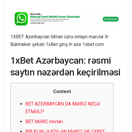
1XBET Azerbaycan İdman üzrə onlayn mərclər ᐉ
Bukmeker şirkəti 1xBet giriş ᐉ aze 1xbet.com
1xBet Azərbaycan: rəsmi
saytın nəzərdən keçirilməsi
Content
BET AZERBAYCAN DA MƏRCİ NECƏ
ETMƏLİ?
BET MƏRC növləri
BİR KLİKLƏ EDİLƏN MƏRCLƏR 1XBET