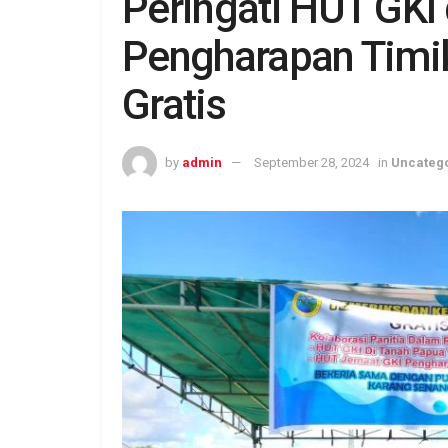
Peringati HUT GKI
Pengharapan Timi
Gratis
by
admin
September 28, 2024
in
Uncateg