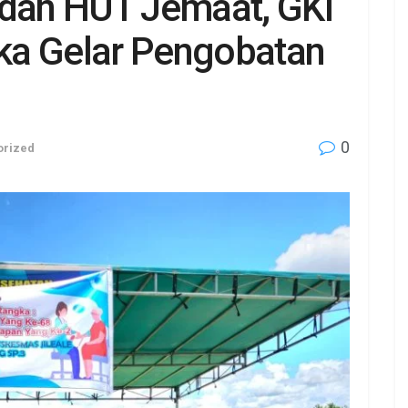
 dan HUT Jemaat, GKI
ka Gelar Pengobatan
0
orized