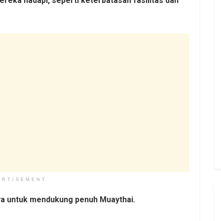
eka hadapi, seperti keterbatasan fasilitas dan
ERTISEMENT
 untuk mendukung penuh Muaythai.