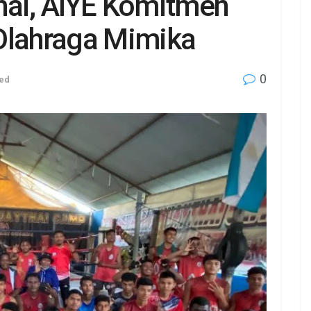
hai, AIYE Komitmen
Olahraga Mimika
0
ed