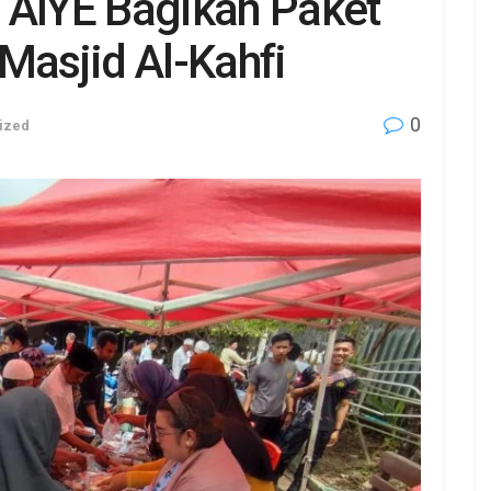
 AIYE Bagikan Paket
Masjid Al-Kahfi
0
ized