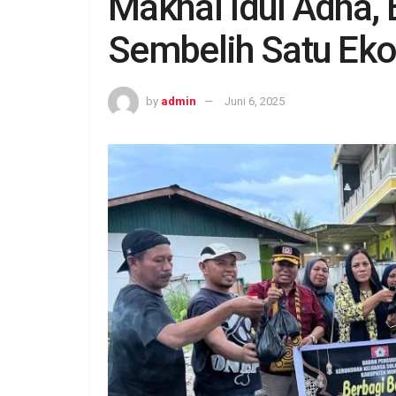
Maknai Idul Adha
Sembelih Satu Eko
by
admin
Juni 6, 2025