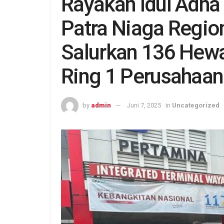
Rayakan Idul Adha
Patra Niaga Regio
Salurkan 136 Hewa
Ring 1 Perusahaan
by
admin
Juni 7, 2025
in
Uncategorized