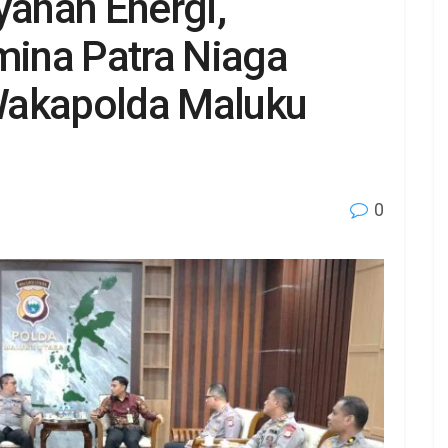
yanan Energi,
ina Patra Niaga
Wakapolda Maluku
0