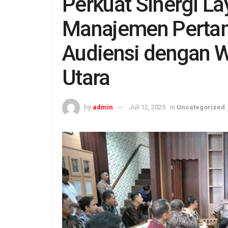
Perkuat Sinergi La
Manajemen Pertam
Audiensi dengan 
Utara
by
admin
Juli 12, 2025
in
Uncategorized