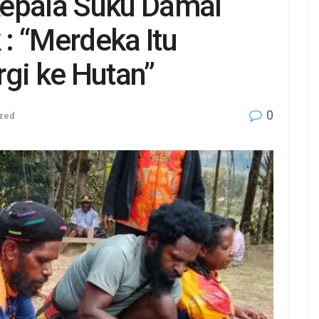
Kepala Suku Damal
: “Merdeka Itu
gi ke Hutan”
0
zed