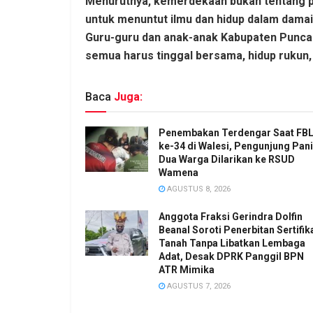
Menurutnya, kemerdekaan bukan tentang p
untuk menuntut ilmu dan hidup dalam damai
Guru-guru dan anak-anak Kabupaten Puncak 
semua harus tinggal bersama, hidup rukun, 
Baca
Juga:
Penembakan Terdengar Saat FB
ke-34 di Walesi, Pengunjung Pani
Dua Warga Dilarikan ke RSUD
Wamena
AGUSTUS 8, 2026
Anggota Fraksi Gerindra Dolfin
Beanal Soroti Penerbitan Sertifik
Tanah Tanpa Libatkan Lembaga
Adat, Desak DPRK Panggil BPN
ATR Mimika
AGUSTUS 7, 2026