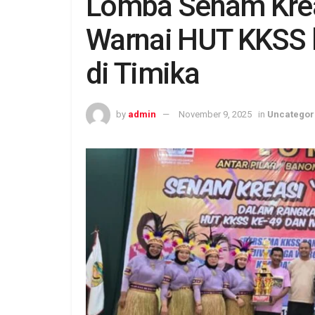
Lomba Senam Krea
Warnai HUT KKSS 
di Timika
by
admin
November 9, 2025
in
Uncategor