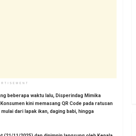
ERTISEMENT
ang beberapa waktu lalu, Disperindag Mimika
an Konsumen kini memasang QR Code pada ratusan
mulai dari lapak ikan, daging babi, hingga
(21/11/2025) dan dipimpin langsung oleh Kepala