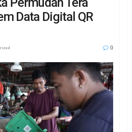
ka Permudah Tera
em Data Digital QR
0
rized