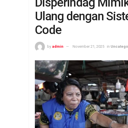
Disperindag Mimi
Ulang dengan Sist
Code
by
admin
November 21, 2025
in
Uncatego