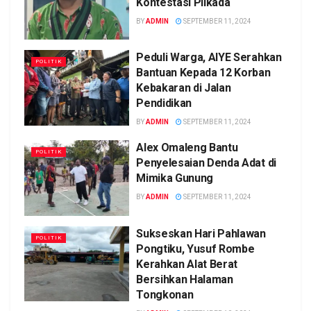
Kontestasi Pilkada
BY
ADMIN
SEPTEMBER 11, 2024
Peduli Warga, AIYE Serahkan
POLITIK
Bantuan Kepada 12 Korban
Kebakaran di Jalan
Pendidikan
BY
ADMIN
SEPTEMBER 11, 2024
Alex Omaleng Bantu
POLITIK
Penyelesaian Denda Adat di
Mimika Gunung
BY
ADMIN
SEPTEMBER 11, 2024
Sukseskan Hari Pahlawan
POLITIK
Pongtiku, Yusuf Rombe
Kerahkan Alat Berat
Bersihkan Halaman
Tongkonan