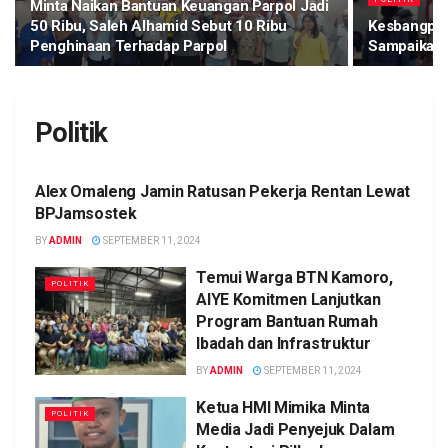
Minta Naikan Bantuan Keuangan Parpol Jadi
50 Ribu, Saleh Alhamid Sebut 10 Ribu
Kesbangpol
Penghinaan Terhadap Parpol
Sampaikan 
Politik
Alex Omaleng Jamin Ratusan Pekerja Rentan Lewat
POLITIK
BPJamsostek
BY
ADMIN
SEPTEMBER 11, 2024
Temui Warga BTN Kamoro,
POLITIK
AIYE Komitmen Lanjutkan
Program Bantuan Rumah
Ibadah dan Infrastruktur
BY
ADMIN
SEPTEMBER 11, 2024
Ketua HMI Mimika Minta
POLITIK
Media Jadi Penyejuk Dalam