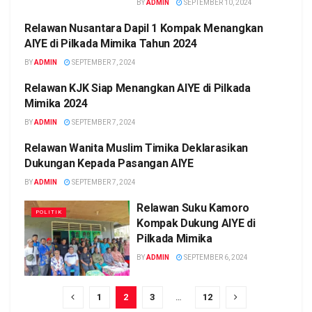
BY
ADMIN
SEPTEMBER 10, 2024
Relawan Nusantara Dapil 1 Kompak Menangkan
POLITIK
AIYE di Pilkada Mimika Tahun 2024
BY
ADMIN
SEPTEMBER 7, 2024
Relawan KJK Siap Menangkan AIYE di Pilkada
POLITIK
Mimika 2024
BY
ADMIN
SEPTEMBER 7, 2024
Relawan Wanita Muslim Timika Deklarasikan
POLITIK
Dukungan Kepada Pasangan AIYE
BY
ADMIN
SEPTEMBER 7, 2024
Relawan Suku Kamoro
POLITIK
Kompak Dukung AIYE di
Pilkada Mimika
BY
ADMIN
SEPTEMBER 6, 2024
1
2
3
…
12