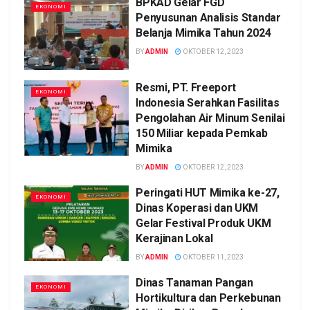
BPKAD Gelar FGD
EKONOMI
Penyusunan Analisis Standar
Belanja Mimika Tahun 2024
BY
ADMIN
OKTOBER 12, 2023
Resmi, PT. Freeport
EKONOMI
Indonesia Serahkan Fasilitas
Pengolahan Air Minum Senilai
150 Miliar kepada Pemkab
Mimika
BY
ADMIN
OKTOBER 12, 2023
Peringati HUT Mimika ke-27,
EKONOMI
Dinas Koperasi dan UKM
Gelar Festival Produk UKM
Kerajinan Lokal
BY
ADMIN
OKTOBER 11, 2023
Dinas Tanaman Pangan
EKONOMI
Hortikultura dan Perkebunan