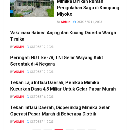
Mimika Dirikan Rumah
Pengolahan Sagu di Kampung
Miyoko
BY
ADMIN
OKTOBER 11, 2023
Vaksinasi Rabies Anjing dan Kucing Diserbu Warga
EKONOMI
Timika
BY
ADMIN
OKTOBER 7, 2023
Peringati HUT ke-78, TNI Gelar Wayang Kulit
EKONOMI
Serentak di 4 Negara
BY
ADMIN
OKTOBER 7, 2023
Tekan Laju Inflasi Daerah, Pemkab Mimika
EKONOMI
Kucurkan Dana 4,5 Miliar Untuk Gelar Pasar Murah
BY
ADMIN
OKTOBER 6, 2023
Tekan Inflasi Daerah, Disperindag Mimika Gelar
EKONOMI
Operasi Pasar Murah di Beberapa Distrik
BY
ADMIN
OKTOBER 4, 2023