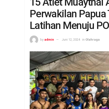
15 Atlet Muaythai 
Perwakilan Papua
Latihan Menuju P
by
admin
Juni 12, 2024
in
Olahraga