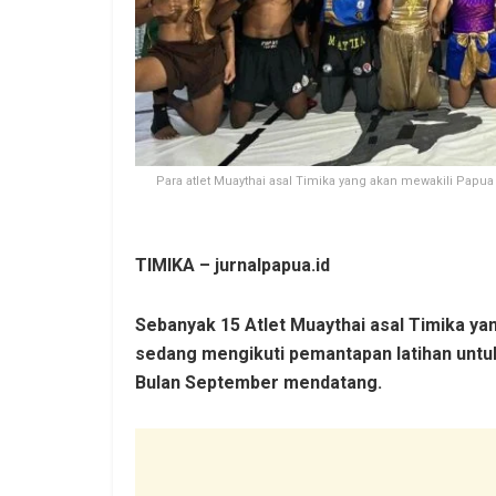
Para atlet Muaythai asal Timika yang akan mewakili Pap
TIMIKA – jurnalpapua.id
Sebanyak 15 Atlet Muaythai asal Timika ya
sedang mengikuti pemantapan latihan untu
Bulan September mendatang.