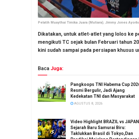
Pelatih Muaythai Timika Juara (Mutiara)
,
Jimmy Jones Ayorba
Dikatakan, untuk atlet-atlet yang lolos ke
mengikuti TC sejak bulan Februari tahun 202
kini sudah sampai pada persiapan khusus
Baca
Juga:
Pangkoops TNI Habema Cup 202
Resmi Bergulir, Jadi Ajang
Kedekatan TNI dan Masyarakat
AGUSTUS 8, 2026
Video Highlight BRAZIL vs JAPAN
Sejarah Baru Samurai Biru:
Taklukkan Brasil di Tokyo,Dan