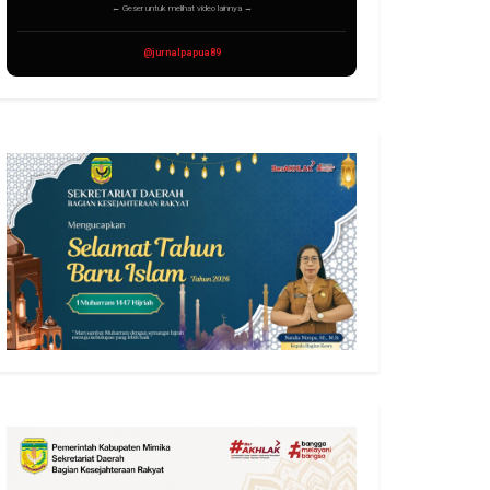
← Geser untuk melihat video lainnya →
@jurnalpapua89