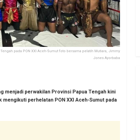
ua Tengah pada PON XXI Aceh-Sumut foto bersama pelatih Mutiara, Jimmy
Jones Ayorbaba
ng menjadi perwakilan Provinsi Papua Tengah kini
k mengikuti perhelatan PON XXI Aceh-Sumut pada