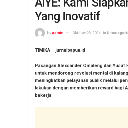
AIYE: Kami Siapk
Yang Inovatif
by
admin
Oktober 23, 2024
in
Uncategori
TIMIKA – jurnalpapua.id
Pasangan Alexsander Omaleng dan Yusuf
untuk mendorong revolusi mental di kalang
meningkatkan pelayanan publik melalui pene
lakukan dengan memberikan reward bagi Ap
bekerja.