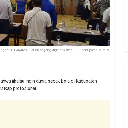
enghadiri Kongres Luar Biasa yang digelar Askab PSSI Kabupaten Mimika
hwa jikalau ingin dunia sepak bola di Kabupaten
rsikap profesional.