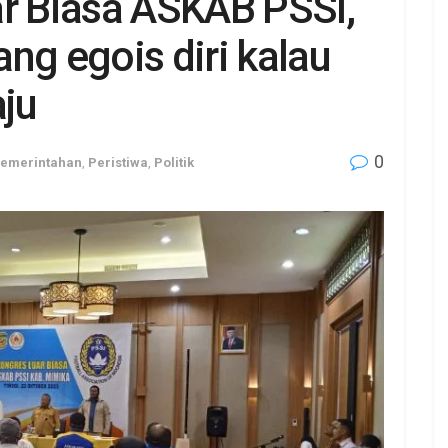
ar Biasa ASKAB PSSI,
ng egois diri kalau
ju
0
emerintahan
,
Peristiwa
,
Politik