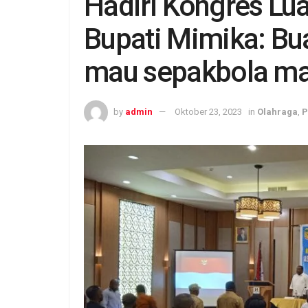
Hadiri Kongres Lu
Bupati Mimika: Bua
mau sepakbola ma
by
admin
Oktober 23, 2023
in
Olahraga
,
P