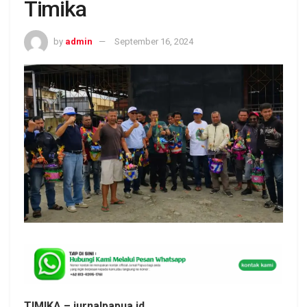
Timika
by
admin
September 16, 2024
TIMIKA – jurnalpapua.id