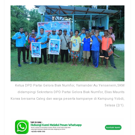
Ketua DPD Partai Gelora Biak Numfor, Yamander Au Yensenem,SKM
didampingi Sekretaris DPD Partai Gelora Biak Numfor, Elias Maurits
Korwa bersama Caleg dan warga peserta kampanye di Kampung Yobdi,
Selasa (2/1).